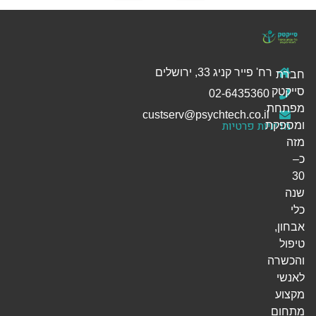
רח' פייר קניג 33, ירושלים
חברת
סייקטק
02-6435360
מפתחת
custserv@psychtech.co.il
מדיניות פרטיות
ומספקת
מזה
כ–
30
שנה
כלי
אבחון,
טיפול
והכשרה
לאנשי
מקצוע
מתחום