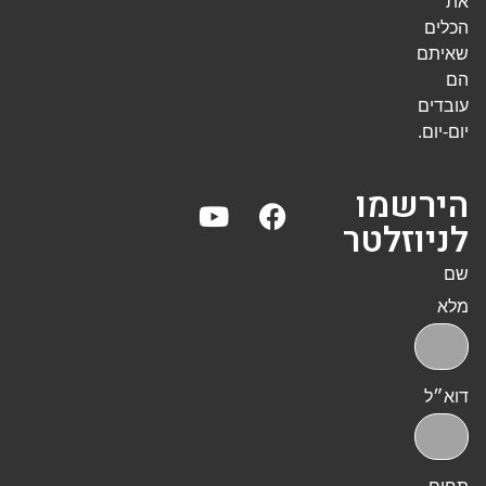
את
הכלים
שאיתם
הם
עובדים
יום-יום.
הירשמו
לניוזלטר
שם
מלא
דוא״ל