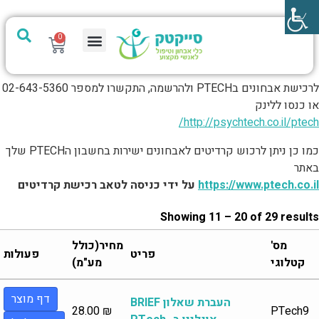
0
מערכת PTech
לרכישת אבחונים בPTECH ולהרשמה, התקשרו למספר 02-643-5360
או כנסו ללינק
/
http://psychtech.co.il/ptec
h
כמו כן ניתן לרכוש קרדיטים לאבחונים ישירות בחשבון הPTECH שלך
באתר
https://www.ptech.co.il
על ידי כניסה לטאב רכישת קרדיטים
Showing 11 – 20 of 29 results
מס'
מחיר(כולל
פריט
פעולות
קטלוגי
מע"מ)
דף מוצר
העברת שאלון BRIEF
28.00
₪
PTech9