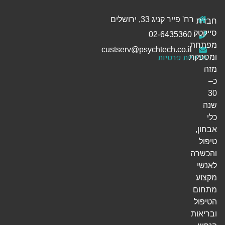
רח' פייר קניג 33, ירושלים
חברת
סייקטק
02-6435360
מפתחת
custserv@psychtech.co.il
מדיניות פרטיות
ומספקת
מזה
כ–
30
שנה
כלי
אבחון,
טיפול
והכשרה
לאנשי
מקצוע
מתחום
הטיפול
ובריאות