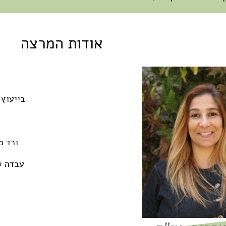
אודות המרצה
M.A ביי
ורד מ
עבדה ש