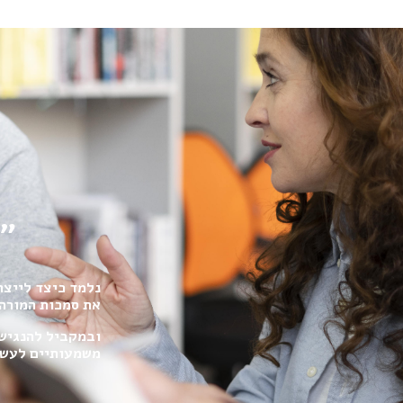
"הורים ומורים-יל
נלמד כיצד לייצר
את סמכות המורה
ובמקביל להנגיש 
משמעותיים לעשי