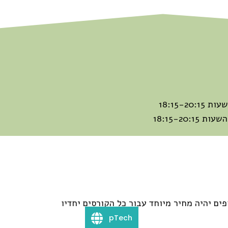
18:15-
18:15-20
pTech