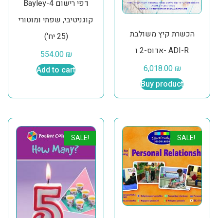
Bayley-4 דפי רישום
קוגניטיבי, שפתי ומוטורי
הכשרת קיץ משולבת
(25 יח')
אדוס-2 ו- ADI-R
554.00
₪
6,018.00
₪
Add to cart
Buy product
SALE!
SALE!