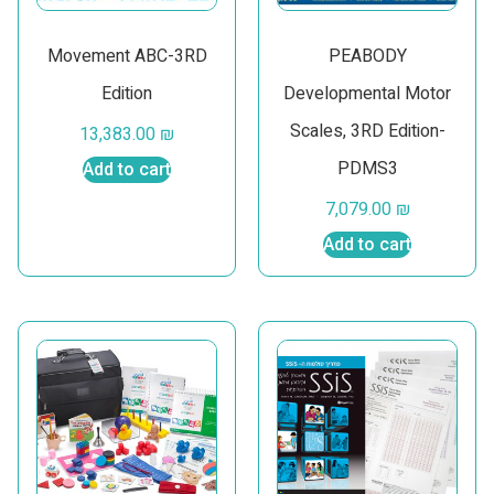
Movement ABC-3RD
PEABODY
Edition
Developmental Motor
Scales, 3RD Edition-
13,383.00
₪
PDMS3
Add to cart
7,079.00
₪
Add to cart