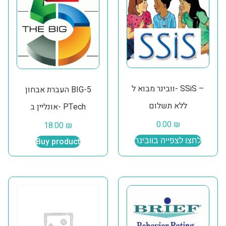
וובינר מבוא ל- SSiS –
העברת אבחון BIG-5
ללא תשלום
אונליין ב- PTech
0.00
₪
18.00
₪
לחצו לצפייה בוובינר
Buy product