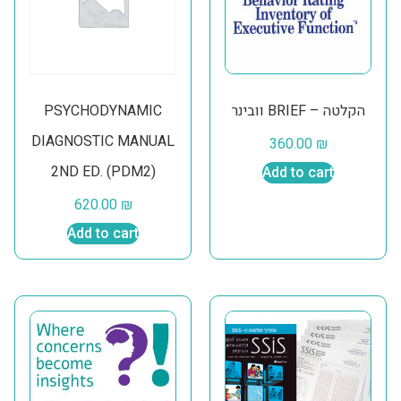
PSYCHODYNAMIC
וובינר BRIEF – הקלטה
DIAGNOSTIC MANUAL
360.00
₪
2ND ED. (PDM2)
Add to cart
620.00
₪
Add to cart