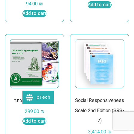
94.00
₪
Add to cart
Add to cart
pTech
וובינר CAT – הקלטה
Social Responsiveness
Scale 2nd Edition (SRS-
299.00
₪
2)
Add to cart
3,414.00
₪