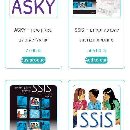
SSiS – להערכה וקידום
ASKY – שאלון סינון
מיומנויות חברתיות
ישראלי לאוטיזם
77.00
₪
566.00
₪
Buy product
Add to cart