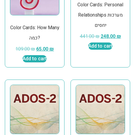
Color Cards: Personal
Relationships מערכות
יחסים
Color Cards: How Many
441.00
₪
248.00
₪
כמה?
Add to cart
109.00
₪
65.00
₪
Add to cart