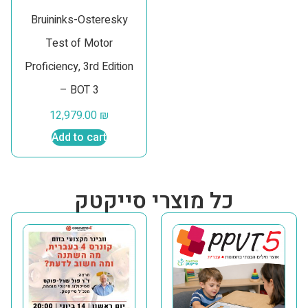
Bruininks-Osteresky
Test of Motor
Proficiency, 3rd Edition
– BOT 3
12,979.00
₪
Add to cart
כל מוצרי סייקטק