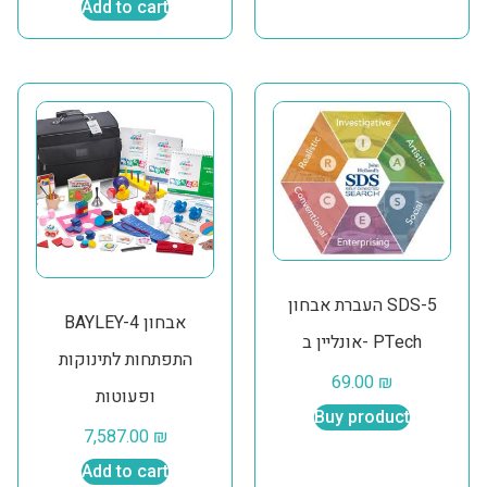
Add to cart
העברת אבחון SDS-5
BAYLEY-4 אבחון
אונליין ב- PTech
התפתחות לתינוקות
69.00
₪
ופעוטות
Buy product
7,587.00
₪
Add to cart