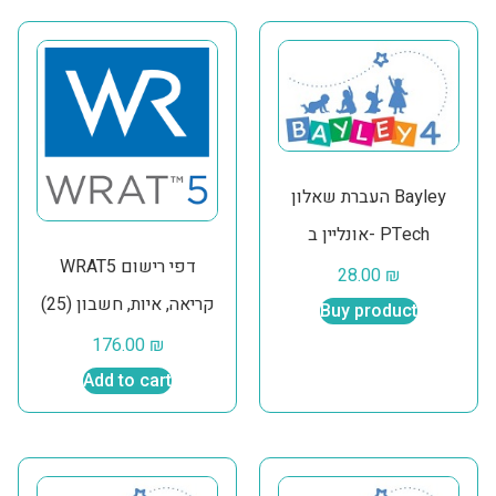
העברת שאלון Bayley
אונליין ב- PTech
WRAT5 דפי רישום
28.00
₪
קריאה, איות, חשבון (25)
Buy product
176.00
₪
Add to cart