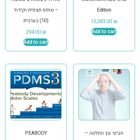
– טופס תצפית וקידוד
Edition
(10) בערבית
13,383.00
₪
294.00
₪
Add to cart
Add to cart
PEABODY
וובינר עץ החלטה –