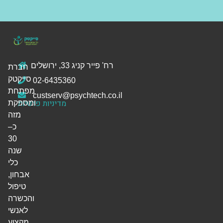
רח' פייר קניג 33, ירושלים
חברת
סייקטק
02-6435360
מפתחת
custserv@psychtech.co.il
מדיניות פרטיות
ומספקת
מזה
כ–
30
שנה
כלי
אבחון,
טיפול
והכשרה
לאנשי
מקצוע