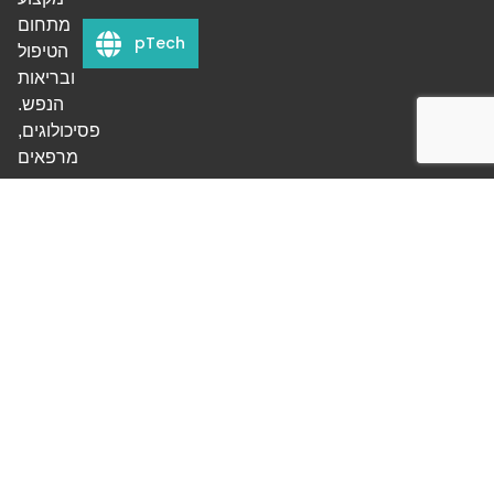
מתחום
pTech
הטיפול
ובריאות
הנפש.
פסיכולוגים,
מרפאים
בעיסוק,
קלינאי
תקשורת,
מאבחנים
דידקטיים,
עובדים
סוציאליים,
רופאים
ואנשי
מקצוע
נוספים
מוצאים