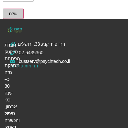
שלח
רח' פייר קניג 33, ירושלים
חברת
סייקטק
02-6435360
מפתחת
custserv@psychtech.co.il
מדיניות פרטיות
ומספקת
מזה
כ–
30
שנה
כלי
אבחון,
טיפול
והכשרה
לאנשי