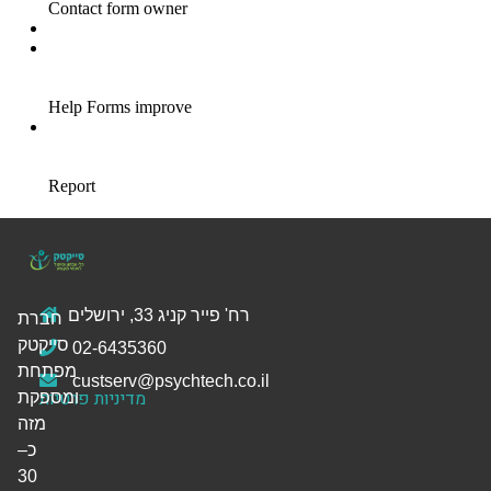
רח' פייר קניג 33, ירושלים
חברת
סייקטק
02-6435360
מפתחת
custserv@psychtech.co.il
מדיניות פרטיות
ומספקת
מזה
כ–
30