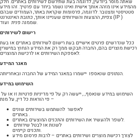
שאתה מוסר ביודעין, לדוגמה בעת שתירשם לשירותים באתרים. חלק
מהמידע אינו מזהה אותך אישית ואינו נשמר ביחד עם פרטיך. זהו מידע
סטטיסטי ומצטבר. לדוגמה, פרסומות שקראת באתר, העמודים שבהם
צפית, ההצעות והשירותים שעניינו אותך, כתובת האינטרנט (IP )
שממנה פנית ועוד.
רישום לשירותים
ככל שנדרשים פרטים אישיים בעת רישום לשירותים באתרים או בעת
רכישת מוצרים בהם, החברה תבקש ממך רק את המידע הנחוץ במישרין
לאספקת השירותים או לרכישת המוצרים.
מאגר המידע
הנתונים שנאספו יישמרו במאגר המידע של החברה ובאחריותה.
השימוש במידע
השימוש במידע שנאסף, , ייעשה רק על פי מדיניות פרטיות זו או על
פי הוראות כל דין, על מנת –
לאפשר להשתמש בשירותים שונים
באתרים .
לשפר ולהעשיר את השירותים והתכנים המוצעים באתרים.
לשנות או לבטל שירותים
ותכנים קיימים.
לצורך רכישת מוצרים ושירותים באתרים – לרבות פרסום מידע