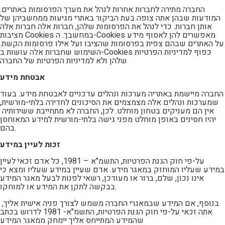
החברה מתירה לחברות אחרות לנהל את מערך הפרסומות באתרים.
המודעות שבהן אתה צופה בעת הביקור באתרי מגיעות ממחשביהן של
אותן חברות. כדי לנהל את הפרסומות שלהן, חברות אלה חברות אלה
מציבות Cookies במחשבך. ה-Cookies מאפשרים להן לאסוף מידע
על האתרים שבהם צפית בפרסומות שהציבו ועל אילו פרסומות הקשת.
השימוש שחברות אלה עושות ב-Cookies כפוף למדיניות הפרטיות
שלהן ולא למדיניות הפרטיות של החברה
אבטחת מידע
החברה מיישמת באתריה מערכות ונהלים עדכניים לאבטחת מידע. בעוד
שמערכות ונהלים אלה מצמצמים את הסיכונים לחדירה בלתי-מורשית,
אין הם מעניקים בטחון מוחלט. לכן, החברה לא מתחייבת ששירותיה
יהיו חסינים באופן מוחלט מפני גישה בלתי-מורשית למידע המאוחסן
בהם.
זכות לעיין במידע
על-פי חוק הגנת הפרטיות, התשמ"א – 1981, כל אדם זכאי לעיין
במידע שעליו המוחזק במאגר מידע. אדם שעיין במידע שעליו ומצא כי
אינו נכון, שלם, ברור או מעודכן, רשאי לפנות לבעל מאגר המידע
בבקשה לתקן את המידע או למוחקו.
בנוסף, אם המידע שבמאגרי החברה משמש לצורך פניה אישית אליך,
אתה זכאי על-פי חוק הגנת הפרטיות, התשמ"א- 1981 לדרוש בכתב
שהמידע המתייחס אליך יימחק ממאגר המידע