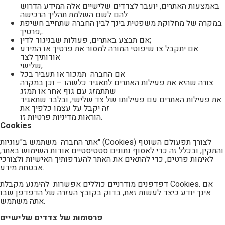
באמצעות האתרים, יועבר לצדדים שלישיים אלה המידע הדרוש
להם לשם השלמת תהליך הרכישה
במקרה של מחלוקת משפטית בינך לבין החברה שתחייב חשיפת
פרטיך;.
אם תבצע באתרים, פעולות שבניגוד לדין;
אם יתקבל צו שיפוטי המורה למסור את פרטיך או המידע
אודותיך לצד
שלישי;
אם החברה תמכור או תעביר בכל
צורה שהיא את פעילות האתרים לתאגיד כלשהו – וכן במקרה
שתתמזג עם גוף אחר או תמזג
את פעילות האתרים עם פעילותו של צד שלישי, ובלבד שתאגיד
זה יקבל על עצמו כלפיך את
הוראות מדיניות פרטיות זו.
Cookies
אתר החברה משתמש ב"עוגיות" (Cookies) לצורך תפעולם השוטף
והתקין, ובכלל זה כדי לאסוף נתונים סטטיסטיים אודות השימוש באתר,
לאימות פרטים, כדי להתאים את האתר להעדפותיך האישיות ולצורכי
אבטחת מידע.
דפדפנים מודרניים כוללים אפשרות
להימנע מקבלת Cookies. אם
אינך יודע כיצד לעשות זאת, בדוק בקובץ העזרה של הדפדפן שבו
אתה משתמש.
פרסומות של צדדים שלישיים