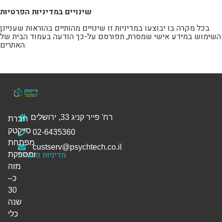
שינויים במדיניות הפרטיות
בכל מקרה בו יבוצעו במדיניות זו שינויים מהותיים בהוראות שעניינן
השימוש במידע אישי שמסרת, תפורסם על-כך הודעה בעמוד הבית של
האתרים.
רח' פייר קניג 33, ירושלים
חברת
סייקטק
02-6435360
מפתחת
custserv@psychtech.co.il
מדיניות פרטיות
ומספקת
מזה
כ–
30
שנה
כלי