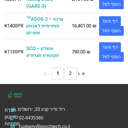
הוסף לסל
(GARS-3)
™ADOS-2 – ערכה
דף מוצר
₪
16,401.00
תצפיתית לאבחון
K1400PR
הוסף לסל
אוטיזם
דף מוצר
SCQ – שאלון
K1130PR
790.00
₪
תקשורת חברתית
הוסף לסל
1
2
רח' פייר קניג 33, ירושלים
חברת
סייקטק
02-6435360
מפתחת
custserv@psychtech.co.il