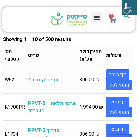
0
Showing 1 – 10 of 500 results
מחיר(כולל
מס'
פעולות
פריט
מע"מ)
קטלוגי
דף מוצר
₪
300.00
וובינר קונרס-4
W62
הוסף לסל
דף מוצר
PPVT-5 – ערכה מלאה
K1700PR
1,994.00
₪
בעברית
הוסף לסל
דף מוצר
PPVT-5 מדריך
L1704
306.00
₪