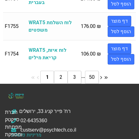
בעברית
הוסף לסל
דף מוצר
WRAT5 לוח השלמת
F1755
176.00
₪
משפטים
הוסף לסל
דף מוצר
WRAT5 לוח איות,
F1754
106.00
₪
קריאת מילים
הוסף לסל
...
1
2
3
50
רח' פייר קניג 33, ירושלים
חברת
סייקטק
02-6435360
מפתחת
custserv@psychtech.co.il
מדיניות פרטיות
ומספקת