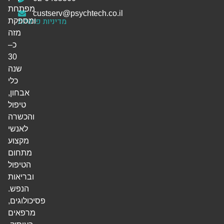
מפתחת
custserv@psychtech.co.il
מדיניות פרטיות
ומספקת
מזה
כ–
30
שנה
כלי
אבחון,
טיפול
והכשרה
לאנשי
מקצוע
מתחום
הטיפול
ובריאות
הנפש.
פסיכולוגים,
מרפאים