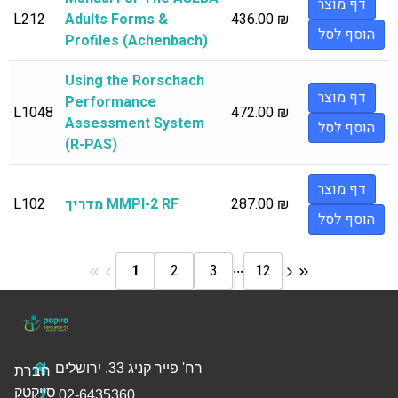
דף מוצר
L212
Adults Forms &
436.00
₪
הוסף לסל
Profiles (Achenbach)
Using the Rorschach
דף מוצר
Performance
L1048
472.00
₪
Assessment System
הוסף לסל
(R-PAS)
דף מוצר
₪
287.00
מדריך MMPI-2 RF
L102
הוסף לסל
...
1
2
3
12
רח' פייר קניג 33, ירושלים
חברת
סייקטק
02-6435360