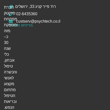
רח' פייר קניג 33, ירושלים
חברת
סייקטק
02-6435360
מפתחת
custserv@psychtech.co.il
מדיניות פרטיות
ומספקת
מזה
כ–
30
שנה
כלי
אבחון,
טיפול
והכשרה
לאנשי
מקצוע
מתחום
הטיפול
ובריאות
הנפש.