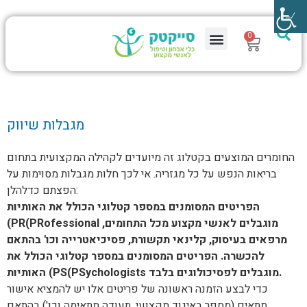
0
מגבלות שיווק
החומרים המוצעים בקטלוג זה מיועדים לקהילה המקצועית בתחום
בריאות הנפש על כל מגזריה. אי לכך חלות מגבלות מסוימות על
הפצתם כדלהלן:
הפריטים המסומנים במספר קטלוגי הכולל את האותיות
(PR(PRofessional מוגבלים לאנשי מקצוע מכל התחומים,
מרפאים בעיסוק, קלינאי תקשורת, פסיכיאטרייה וכו' בהתאם
להכשרה. הפריטים המסומנים במספר קטלוגי הכולל את
האותיות (PS(PSychologists מוגבלים לפסיכולוגים בלבד.
כדי לבצע הזמנה ראשונה של פריטים אלו יש להמציא אישור
מתאים (מספר באיגוד מקצועי, תעודה מתאימה וכו') בהתאם