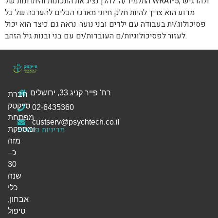
התלמיד/ה. להלן נציג את התכונות והיתרונות של WRAT-5, ולהדגיש
מדוע הוא צריך להיות חלק חיוני מארגז הכלים להערכה של כל
פסיכולוג/ית בעבודה עם ילדים ובני נוער. נראה גם כיצד הוא יכול
לעזור לפסיכולוגיות/ם העובדות/ים עם בני ובנות גיל הזהב.
רח' פייר קניג 33, ירושלים
חברת
סייקטק
02-6435360
מפתחת
custserv@psychtech.co.il
מדיניות פרטיות
ומספקת
מזה
כ–
30
שנה
כלי
אבחון,
טיפול