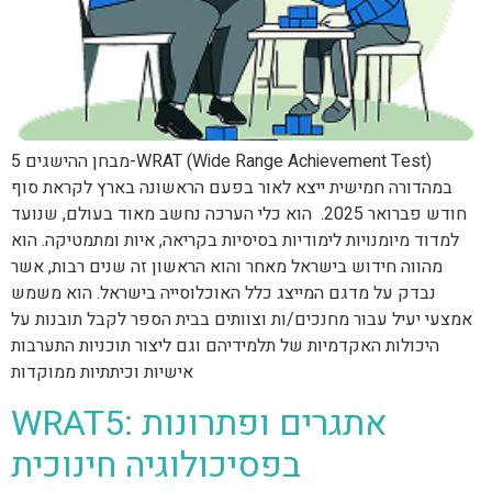
מבחן ההישגים 5-WRAT (Wide Range Achievement Test)
במהדורה חמישית ייצא לאור בפעם הראשונה בארץ לקראת סוף
חודש פברואר 2025. הוא כלי הערכה נחשב מאוד בעולם, שנועד
למדוד מיומנויות לימודיות בסיסיות בקריאה, איות ומתמטיקה. הוא
מהווה חידוש בישראל מאחר והוא הראשון זה שנים רבות, אשר
נבדק על מדגם המייצג כלל האוכלוסייה בישראל. הוא משמש
אמצעי יעיל עבור מחנכים/ות וצוותים בבית הספר לקבל תובנות על
היכולות האקדמיות של תלמידיהם וגם ליצור תוכניות התערבות
אישיות וכיתתיות ממוקדות
WRAT5: אתגרים ופתרונות
בפסיכולוגיה חינוכית