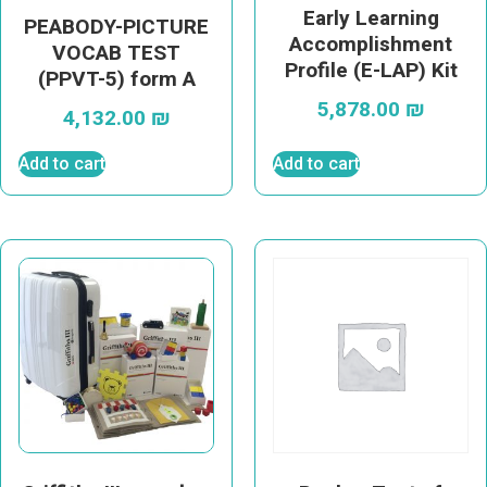
Early Learning
PEABODY-PICTURE
Accomplishment
VOCAB TEST
Profile (E-LAP) Kit
(PPVT-5) form A
5,878.00
₪
4,132.00
₪
Add to cart
Add to cart