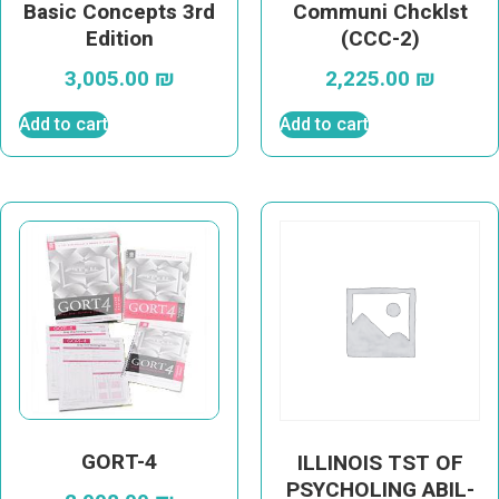
Basic Concepts 3rd
Communi Chcklst
Edition
(CCC-2)
3,005.00
₪
2,225.00
₪
Add to cart
Add to cart
GORT-4
ILLINOIS TST OF
PSYCHOLING ABIL-