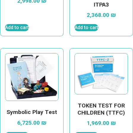
2,998.00
₪
ITPA3
2,368.00
₪
Add to cart
Add to cart
TOKEN TEST FOR
Symbolic Play Test
CHILDREN (TTFC)
6,725.00
₪
1,969.00
₪