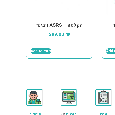
וובינר ASRS – הקלטה
299.00
₪
Add to cart
Add 
עזרי
תוכנות
תינוקות,
(9)