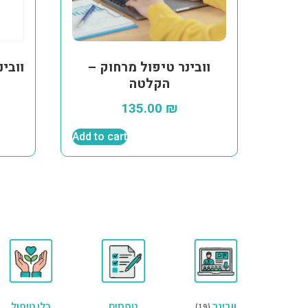
וובינר טיפול מרחוק –
וובי
הקלטה
135.00
₪
Add to cart
וובינר
טפסים
כלי טיפול
(19)