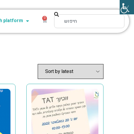
0
 platform