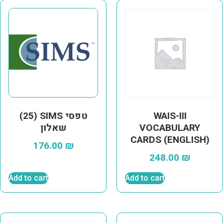
WAIS-III
(25) SIMS טפסי
VOCABULARY
שאלון
CARDS (ENGLISH)
176.00
₪
248.00
₪
Add to cart
Add to cart