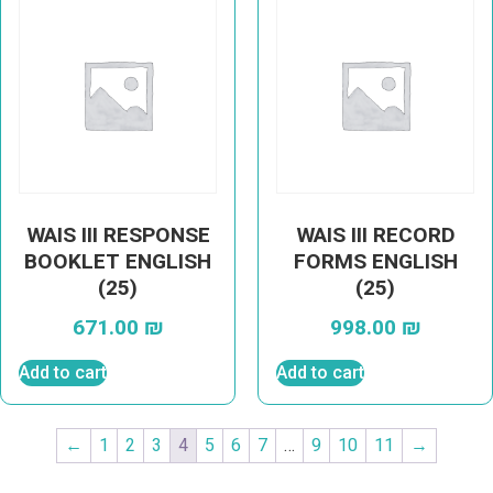
WAIS III RESPONSE
WAIS III RECORD
BOOKLET ENGLISH
FORMS ENGLISH
(25)
(25)
671.00
₪
998.00
₪
Add to cart
Add to cart
←
1
2
3
4
5
6
7
…
9
10
11
→