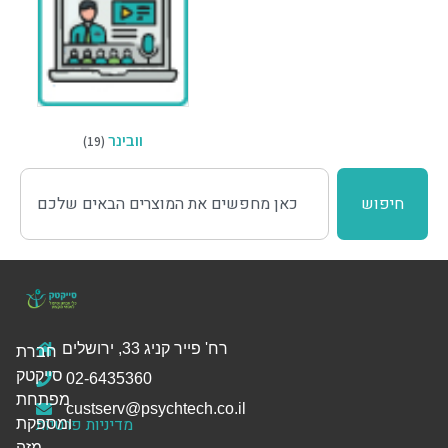
וובינר
(19)
חיפוש
רח' פייר קניג 33, ירושלים
חברת
סייקטק
02-6435360
מפתחת
custserv@psychtech.co.il
מדיניות פרטיות
ומספקת
מזה