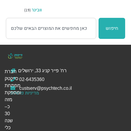
וובינר
(19)
חיפוש
רח' פייר קניג 33, ירושלים
חברת
סייקטק
02-6435360
מפתחת
custserv@psychtech.co.il
מדיניות פרטיות
ומספקת
מזה
כ–
30
שנה
כלי