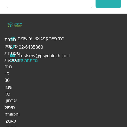
רח' פייר קניג 33, ירושלים
חברת
סייקטק
02-6435360
מפתחת
custserv@psychtech.co.il
מדיניות פרטיות
ומספקת
מזה
כ–
30
שנה
כלי
אבחון,
טיפול
והכשרה
לאנשי