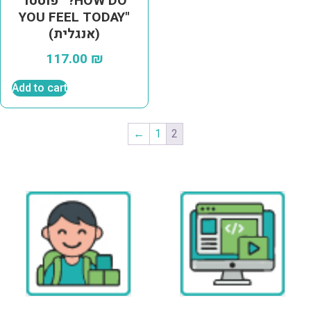
פוסטר "?HOW DO
YOU FEEL TODAY"
(אנגלית)
117.00
₪
Add to cart
←
1
2