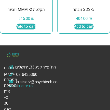
וובינר SDS-5
וובינר MMPI-2 הקלטה
515.00
₪
404.00
₪
Add to cart
Add to cart
רח' פייר קניג 33, ירושלים
חברת
סייקטק
02-6435360
מפתחת
custserv@psychtech.co.il
מדיניות פרטיות
ומספקת
מזה
כ–
30
שנה