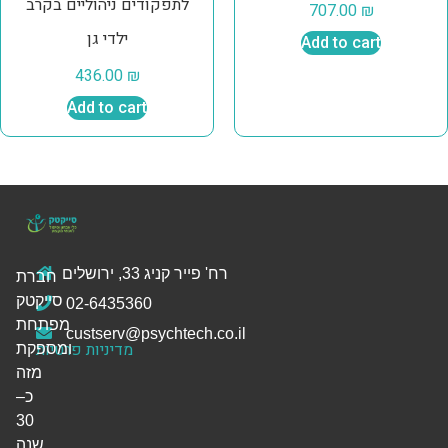
לתפקודים ניהוליים בקרב
707.00
₪
ילדי גן
Add to cart
436.00
₪
Add to cart
רח' פייר קניג 33, ירושלים
חברת
סייקטק
02-6435360
מפתחת
custserv@psychtech.co.il
מדיניות פרטיות
ומספקת
מזה
כ–
30
שנה