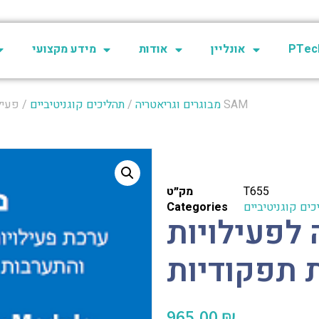
PTech
אונליין
אודות
מידע מקצועי
/ פעילו"ז – ערכה לפעילויות קוגניטיביות תפקודיות SAM
מבוגרים וגריאטריה
/
תהליכים קוגניטיביים
T655
מק״ט
כים קוגניטיביים
Categories
 לפעילויות
965.00
₪