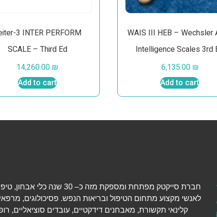
eiter-3 INTER PERFORM
WAIS III HEB – Wechsler 
SCALE – Third Ed
Intelligence Scales 3rd 
14,260.00
₪
6,135.00
₪
Add to cart
Add to cart
חברת סייקטק מפתחת ומספקת מזה כ– 30 שנה כל
לאנשי מקצוע מתחום הטיפול ובריאות הנפש. פסיכולוגים, מרפאי
קלינאי תקשורת, מאבחנים דידקטיים, עובדים סוציאליים, רופ