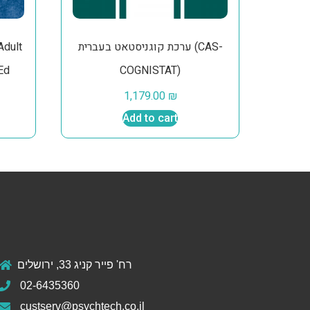
ערכת קוגניסטאט בעברית (CAS-
Adult
Ed
COGNISTAT)
1,179.00
₪
Add to cart
רח' פייר קניג 33, ירושלים
02-6435360
custserv@psychtech.co.il