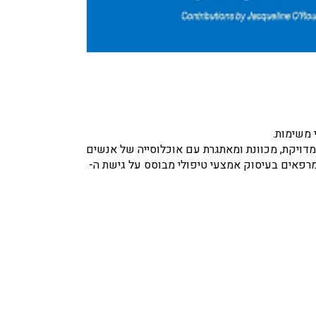
די ד“ר Joan Toglia. הערכה מיועדת לעבודה טיפולית מדויקת, מכוונת ומאתגרת עם אוכלוסייה של אנשים
למרפאים בעיסוק אמצעי טיפולי מבוסס על גישת ה-