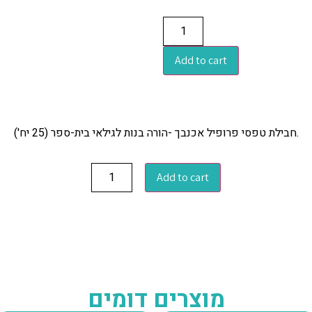
Add to cart
חבילת טפסי פרופיל אכנבך -הורה בנות לגילאי בית-ספר (25 יח').
Add to cart
מוצרים דומים