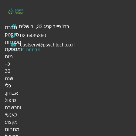
רח' פייר קניג 33, ירושלים
חברת
סייקטק
02-6435360
מפתחת
custserv@psychtech.co.il
מדיניות פרטיות
ומספקת
מזה
כ–
30
שנה
כלי
אבחון,
טיפול
והכשרה
לאנשי
מקצוע
מתחום