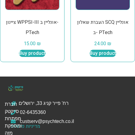
העברת שאלון SCQ אונליין
ציינון WPPSI-III אונליין ב-
ב- PTech
PTech
15.00
₪
24.00
₪
Buy product
Buy product
רח' פייר קניג 33, ירושלים
חברת
סייקטק
02-6435360
מפתחת
custserv@psychtech.co.il
מדיניות פרטיות
ומספקת
מזה