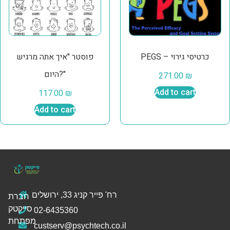
PEGS – כרטיסי גירוי
פוסטר "איך אתה מרגיש
היום?"
271.00
₪
117.00
₪
Add to cart
Add to cart
רח' פייר קניג 33, ירושלים
חברת
סייקטק
02-6435360
מפתחת
custserv@psychtech.co.il