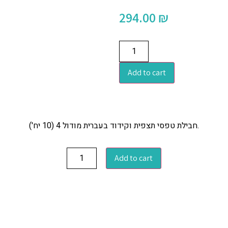
294.00
₪
Add to cart
חבילת טפסי תצפית וקידוד בעברית מודול 4 (10 יח').
Add to cart