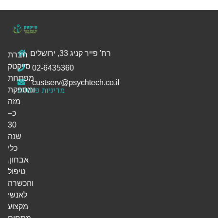
רח' פייר קניג 33, ירושלים
חברת
סייקטק
02-6435360
מפתחת
custserv@psychtech.co.il
מדיניות פרטיות
ומספקת
מזה
כ–
30
שנה
כלי
אבחון,
טיפול
והכשרה
לאנשי
מקצוע