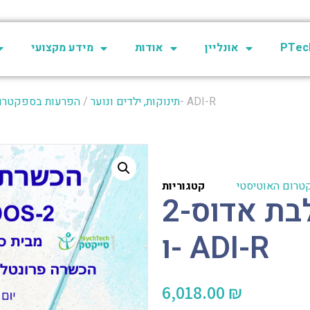
PTech
אונליין
אודות
מידע מקצועי
/ הכשרת קיץ משולבת אדוס-2 ו- ADI-R
תינוקות, ילדים ונוער
/
הפרעות בספקטרום
טרום האוטיסטי
קטגוריות
הכשרת קיץ משולבת אדוס-2
ו- ADI-R
6,018.00
₪