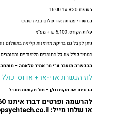
בשעות 8:30 עד 16:00
במשרדי עמותת אור שלום בבית שמש
עלות הקורס: 5,100 ₪ + מע"מ
ניתן לקבל גם בדיקת מהימנות קלינית בתשלום נוס
המחיר כולל את כל החומרים הלימודיים והחומרים ה
ההכשרה תועבר ע”י מר אמיר סלאמה – מומחה בפסיכולוגיה חינוכית וקלי
לוז הכשרת אדי-אר+ אדוס כולל 
הבטיחו את מקומכם/ן – מס' מקומות מוגבל
להרשמה ופרטים דברו איתנו 02-643-5360
או שלחו מייל: training@psychtech.co.il