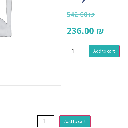
542.00
₪
236.00
₪
Add to cart
Add to cart