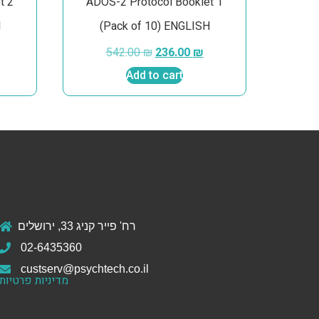
t 2
ADOS-2 Protocol Booklet 1
H
(Pack of 10) ENGLISH
542.00
₪
236.00
₪
Add to cart
רח' פייר קניג 33, ירושלים
02-6435360
custserv@psychtech.co.il
מדיניות פרטיות