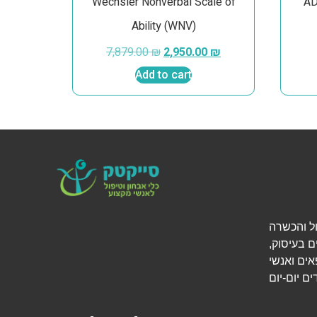
Wechsler Nonverbal Scale of
AD
Ability (WNV)
7,879.00
₪
2,950.00
₪
Add to cart
י אבחון, טיפול והכשרה
ם בעיסוק,
אים ואנשי