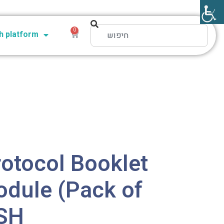
0
 platform
otocol Booklet
odule (Pack of
ISH