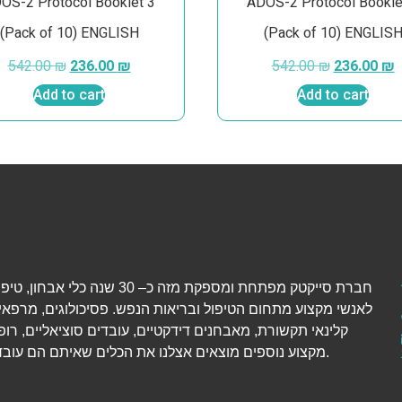
OS-2 Protocol Booklet 3
ADOS-2 Protocol Bookle
(Pack of 10) ENGLISH
(Pack of 10) ENGLIS
542.00
₪
236.00
₪
542.00
₪
236.00
₪
Add to cart
Add to cart
חברת סייקטק מפתחת ומספקת מזה כ– 30 שנה כל
לאנשי מקצוע מתחום הטיפול ובריאות הנפש. פסיכולוגים, מרפאי
קלינאי תקשורת, מאבחנים דידקטיים, עובדים סוציאליים, רופ
מקצוע נוספים מוצאים אצלנו את הכלים שאיתם הם עובדים יום-יום.