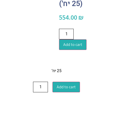
(25 יח')
554.00
₪
Add to cart
25 יח'
Add to cart