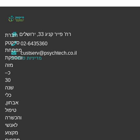
רח' פייר קניג 33, ירושלים
חברת
סייקטק
02-6435360
מפתחת
custserv@psychtech.co.il
מדיניות פרטיות
ומספקת
מזה
כ–
30
שנה
כלי
אבחון,
טיפול
והכשרה
לאנשי
מקצוע