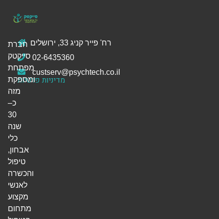
רח' פייר קניג 33, ירושלים
חברת
סייקטק
02-6435360
מפתחת
custserv@psychtech.co.il
מדיניות פרטיות
ומספקת
מזה
כ–
30
שנה
כלי
אבחון,
טיפול
והכשרה
לאנשי
מקצוע
מתחום