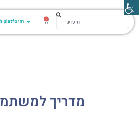
0
 platform