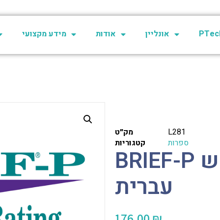
PTech
אונליין
אודות
מידע מקצועי
L281
מק״ט
ספרות
קטגוריות
BRIEF-P מדריך למשתמש
עברית
176.00
₪