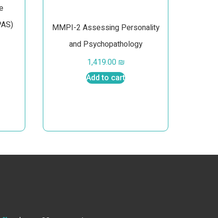
e
PAS)
MMPI-2 Assessing Personality
and Psychopathology
1,419.00
₪
Add to cart