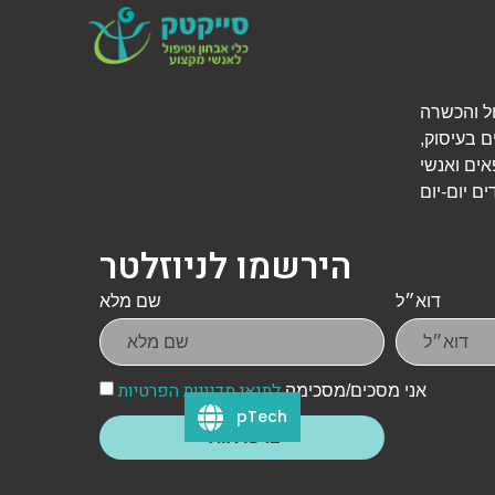
י אבחון, טיפול והכשרה
ם בעיסוק,
אים ואנשי
הירשמו לניוזלטר
דוא״ל
שם מלא
לתנאי מדיניות הפרטיות
אני מסכים/מסכימה
pTech
צרפו אותי