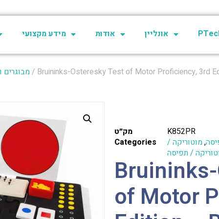
PTech
אונליין
אודות
מידע מקצועי
/ Bruininks-Osteresky Test of Motor Proficiency, 3rd E
מבוגרים ו
K852PR
מק״ט
יסה
,
מוטוריקה /
Categories
וטוריקה / תפיסה
Bruininks
of Motor P