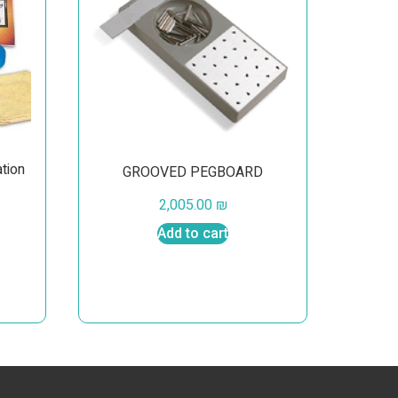
ation
GROOVED PEGBOARD
2,005.00
₪
Add to cart