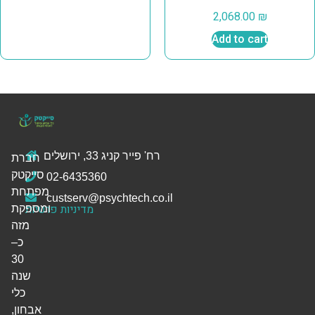
2,068.00
₪
Add to cart
רח' פייר קניג 33, ירושלים
חברת
סייקטק
02-6435360
מפתחת
custserv@psychtech.co.il
מדיניות פרטיות
ומספקת
מזה
כ–
30
שנה
כלי
אבחון,