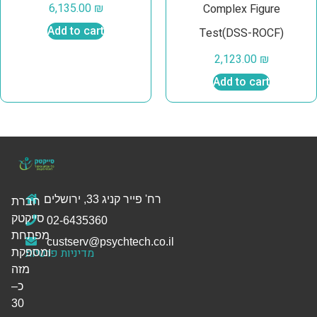
6,135.00
₪
Complex Figure
Add to cart
Test(DSS-ROCF)
2,123.00
₪
Add to cart
רח' פייר קניג 33, ירושלים
חברת
סייקטק
02-6435360
מפתחת
custserv@psychtech.co.il
מדיניות פרטיות
ומספקת
מזה
כ–
30