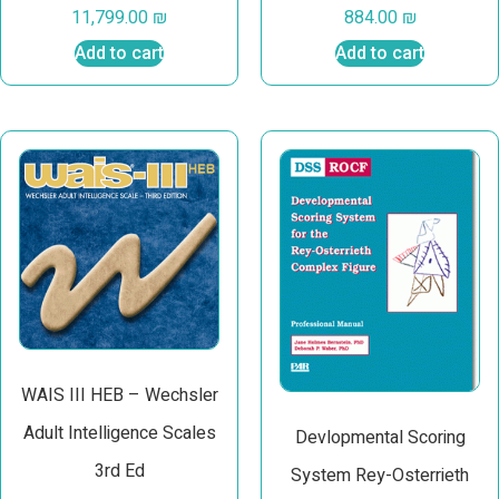
11,799.00
₪
884.00
₪
Add to cart
Add to cart
WAIS III HEB – Wechsler
Adult Intelligence Scales
Devlopmental Scoring
3rd Ed
System Rey-Osterrieth