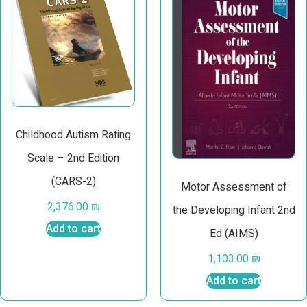
Childhood Autism Rating
Scale – 2nd Edition
(CARS-2)
Motor Assessment of
2,376.00
₪
the Developing Infant 2nd
Add to cart
Ed (AIMS)
1,103.00
₪
Add to cart