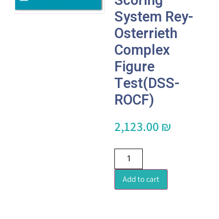
Scoring
System Rey-
Osterrieth
Complex
Figure
Test(DSS-
ROCF)
2,123.00
₪
Add to cart