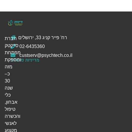
רח' פייר קניג 33, ירושלים
חברת
סייקטק
02-6435360
מפתחת
custserv@psychtech.co.il
מדיניות פרטיות
ומספקת
מזה
כ–
30
שנה
כלי
אבחון,
טיפול
והכשרה
לאנשי
מקצוע