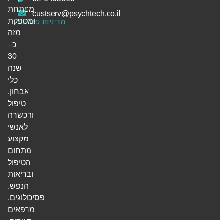
מפתחת
custserv@psychtech.co.il
מדיניות פרטיות
ומספקת
מזה
כ–
30
שנה
כלי
אבחון,
טיפול
והכשרה
לאנשי
מקצוע
מתחום
הטיפול
ובריאות
הנפש.
פסיכולוגים,
מרפאים