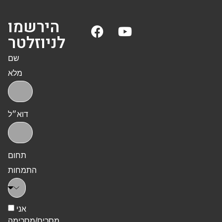
הירשמו
לניוזלטר
שם
מלא
דוא״ל
תחום
התמחות
אני
מסכים/מסכימה