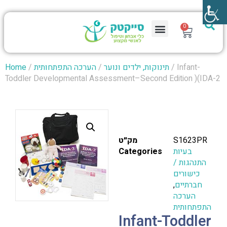
0
/ Infant-
תינוקות, ילדים ונוער
/
הערכה התפתחותית
/
Home
Toddler Developmental Assessment–Second Edition )(IDA-2
S1623PR
מק״ט
בעיות
Categories
התנהגות /
כישורים
חברתיים
,
הערכה
התפתחותית
Infant-Toddler