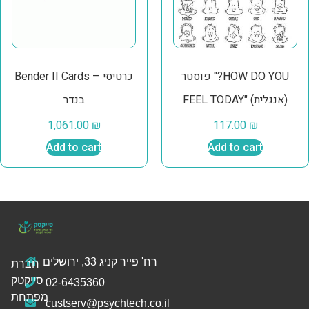
פוסטר "?HOW DO YOU
Bender II Cards – כרטיסי
FEEL TODAY" (אנגלית)
בנדר
1,061.00
₪
117.00
₪
Add to cart
Add to cart
רח' פייר קניג 33, ירושלים
חברת
סייקטק
02-6435360
מפתחת
custserv@psychtech.co.il