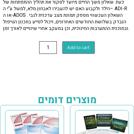
כעת. שאלון משך החיים מיועד לסקור את תהליך ההתפתחות של
הילד ולקבוע האם יש להעבירו לאבחון מלא, למשל ע“י ה– ADI-R
או ה-ADOS . השאלון העכשווי מספק תמונת מצב עדכנית לגבי
הנבדק בשלושת החודשים האחרונים, ויכול לסייע בתכנון הטיפול
ובתוכנית ההתערבות החינוכית, וכן במעקב אחרי שינויים לאורך זמן.
Add to cart
מוצרים דומים