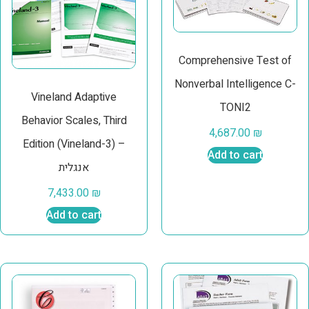
Comprehensive Test of
Nonverbal Intelligence C-
Vineland Adaptive
TONI2
Behavior Scales, Third
4,687.00
₪
Edition (Vineland-3) –
Add to cart
אנגלית
7,433.00
₪
Add to cart