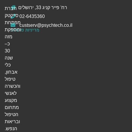
רח' פייר קניג 33, ירושלים
חברת
סייקטק
02-6435360
מפתחת
custserv@psychtech.co.il
מדיניות פרטיות
ומספקת
מזה
כ–
30
שנה
כלי
אבחון,
טיפול
והכשרה
לאנשי
מקצוע
מתחום
הטיפול
ובריאות
הנפש.