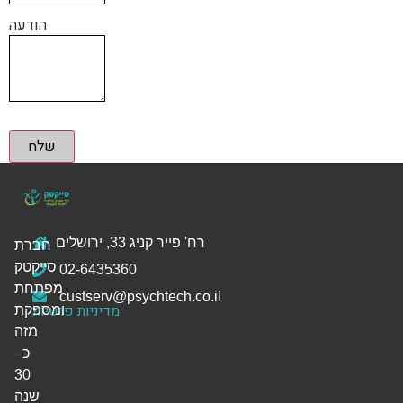
הודעה
שלח
רח' פייר קניג 33, ירושלים
חברת
סייקטק
02-6435360
מפתחת
custserv@psychtech.co.il
מדיניות פרטיות
ומספקת
מזה
כ–
30
שנה