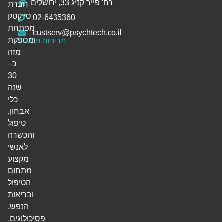
רח' פייר קניג 33, ירושלים
חברת
סייקטק
02-6435360
מפתחת
custserv@psychtech.co.il
מדיניות פרטיות
ומספקת
מזה
כ–
30
שנה
כלי
אבחון,
טיפול
והכשרה
לאנשי
מקצוע
מתחום
הטיפול
ובריאות
הנפש.
פסיכולוגים,