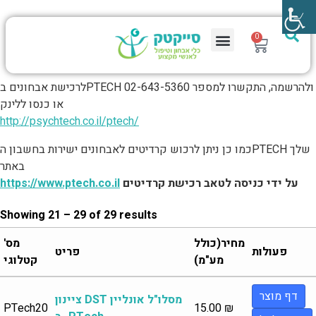
0
לרכישת אבחונים בPTECH ולהרשמה, התקשרו למספר 02-643-5360
או כנסו ללינק
http://psychtech.co.il/ptec
h
/
כמו כן ניתן לרכוש קרדיטים לאבחונים ישירות בחשבון הPTECH שלך
באתר
על ידי כניסה לטאב רכישת קרדיטים
https://www.ptech.co.il
Showing 21 – 29 of 29 results
מחיר(כולל
מס'
פעולות
פריט
מע"מ)
קטלוגי
דף מוצר
ציינון DST מסלו"ל אונליין
PTech20
15.00
₪