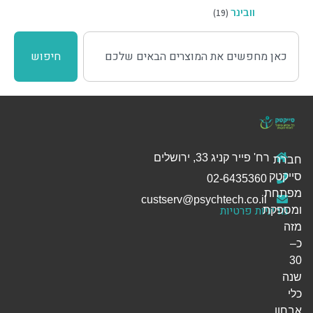
וובינר
(19)
חיפוש
רח' פייר קניג 33, ירושלים
חברת
סייקטק
02-6435360
מפתחת
custserv@psychtech.co.il
מדיניות פרטיות
ומספקת
מזה
כ–
30
שנה
כלי
אבחון,