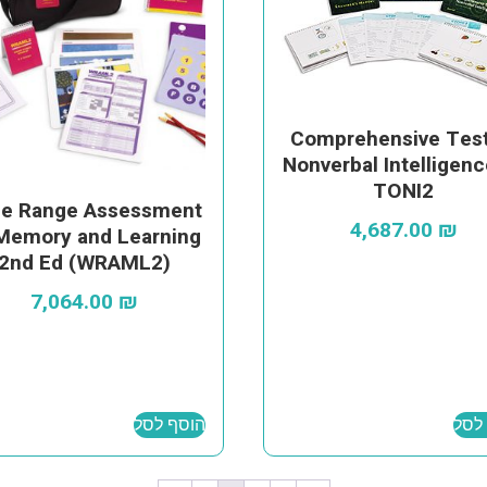
Comprehensive Test
Nonverbal Intelligenc
TONI2
e Range Assessment
4,687.00
₪
Memory and Learning
2nd Ed (WRAML2)
7,064.00
₪
לסל
הוסף לסל