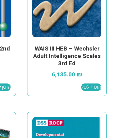
2nd
WAIS III HEB – Wechsler
Adult Intelligence Scales
3rd Ed
6,135.00
₪
הוסף לסל
הוסף 