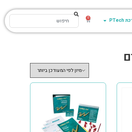
0
PTech
ם