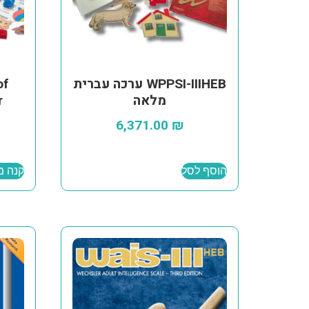
WPPSI-IIIHEB ערכה עברית
of
מלאה
r
6,371.00
₪
הוסף לסל
קנה מ