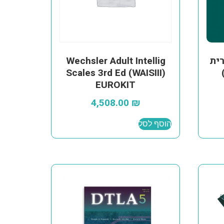
ית
Wechsler Adult Intellig
Scales 3rd Ed (WAISIII)
EUROKIT
4,508.00
₪
הוסף לסל