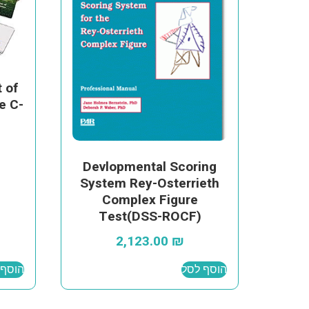
 of
e C-
Devlopmental Scoring
System Rey-Osterrieth
Complex Figure
Test(DSS-ROCF)
2,123.00
₪
הוסף לסל
הוסף 