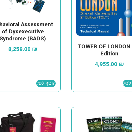
havioral Assessment
of Dysexecutive
Syndrome (BADS)
TOWER OF LONDON 
8,259.00
₪
Edition
4,955.00
₪
לסל
הוסף לסל