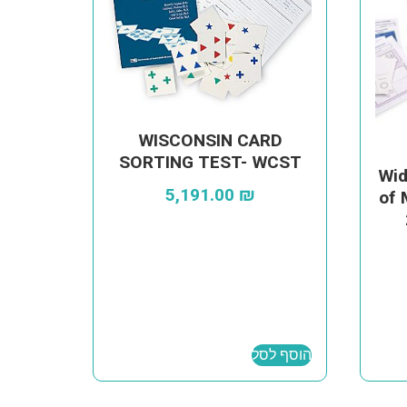
WISCONSIN CARD
SORTING TEST- WCST
Wid
5,191.00
₪
of 
הוסף לסל