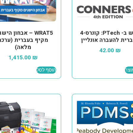
חדש ב- PTech: קונרס-4
WRAT5 – אבחון היש
רית להעברה אונליין
מקיף בעברית (ערכה
מלאה)
42.00
₪
1,415.00
₪
וצר
הוסף לסל