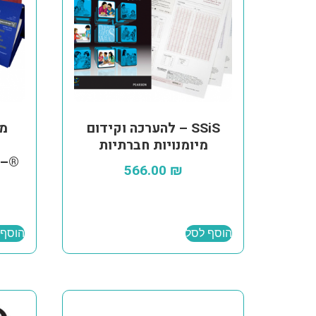
SSiS – להערכה וקידום
מב
מיומנויות חברתיות
 –
566.00
₪
הוסף לסל
הוסף 