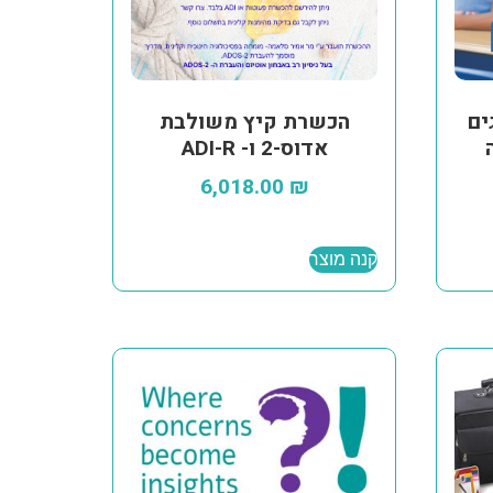
גים
הכשרת קיץ משולבת
אדוס-2 ו- ADI-R
6,018.00
₪
קנה מוצר