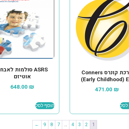
ASRS סולמות לאבחו
ערכת קונרס Conners
אוטיזם
Early Childhood) E
648.00
₪
471.00
₪
לסל
הוסף לסל
←
9
8
7
…
4
3
2
1