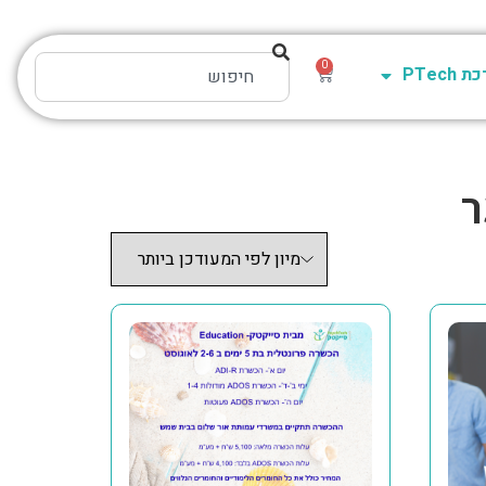
0
PTech
ר