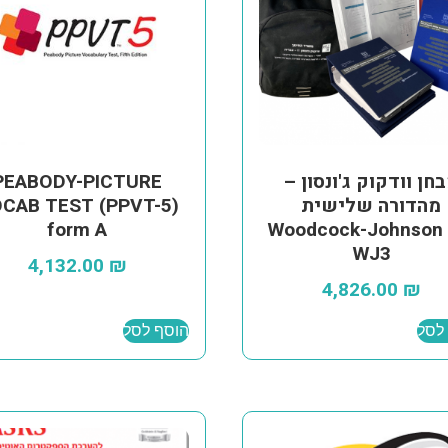
חן וודקוק ג'ונסון –
PEABODY-PICTURE
מהדורה שלישית
CAB TEST (PPVT-5)
form A
®Woodcock-Johnson
WJ3
4,132.00
₪
4,826.00
₪
לסל
הוסף לסל