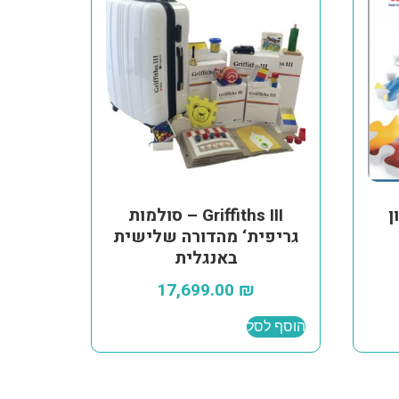
ן
Griffiths III – סולמות
גריפית‘ מהדורה שלישית
באנגלית
17,699.00
₪
הוסף לסל