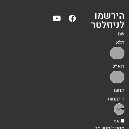
הירשמו
לניוזלטר
שם
מלא
דוא״ל
תחום
התמחות
אני
מסכים/מסכימה