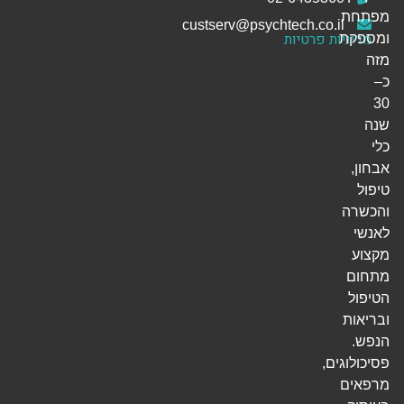
מפתחת
custserv@psychtech.co.il
מדיניות פרטיות
ומספקת
מזה
כ–
30
שנה
כלי
אבחון,
טיפול
והכשרה
לאנשי
מקצוע
מתחום
הטיפול
ובריאות
הנפש.
פסיכולוגים,
מרפאים