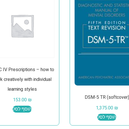
 IV Prescriptions – how to
k creatively with individual
learning styles
DSM-5 TR (softcover
153.00
₪
1,375.00
₪
הוסף לסל
הוסף לסל