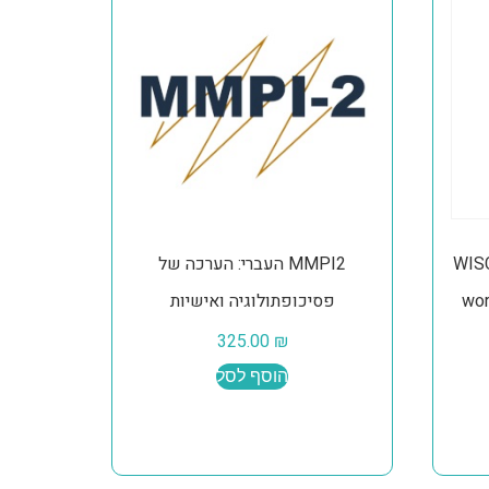
WISC
MMPI2 העברי: הערכה של
wor
פסיכופתולוגיה ואישיות
325.00
₪
הוסף לסל