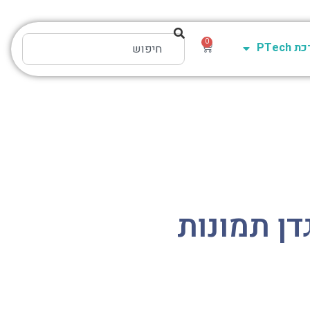
0
PTech