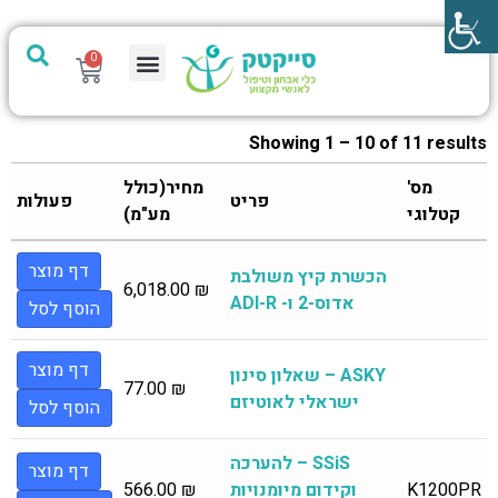
0
מערכת PTech
Showing 1 – 10 of 11 results
מס'
מחיר(כולל
פריט
פעולות
קטלוגי
מע"מ)
דף מוצר
הכשרת קיץ משולבת
6,018.00
₪
אדוס-2 ו- ADI-R
הוסף לסל
דף מוצר
ASKY – שאלון סינון
77.00
₪
ישראלי לאוטיזם
הוסף לסל
SSiS – להערכה
דף מוצר
K1200PR
וקידום מיומנויות
₪
566.00