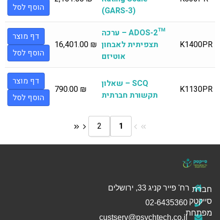
הוסף לסל
(GARS-3)
™ADOS-2 – ערכה
דף מוצר
K1400PR
תצפיתית לאבחון
₪
16,401.00
הוסף לסל
אוטיזם
דף מוצר
SCQ – שאלון
790.00
₪
K1130PR
תקשורת חברתית
הוסף לסל
2
1
רח' פייר קניג 33, ירושלים
חברת
סייקטק
02-6435360
מפתחת
custserv@psychtech.co.il