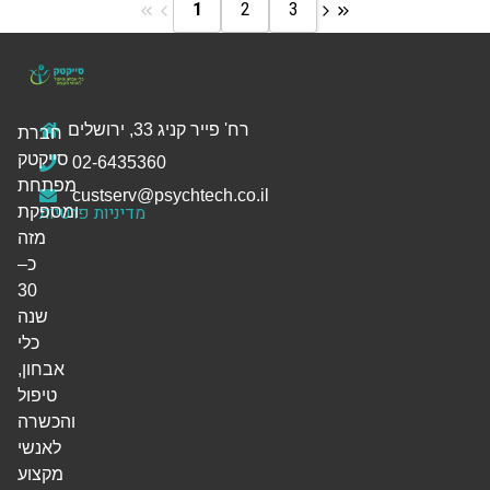
1
2
3
רח' פייר קניג 33, ירושלים
חברת
סייקטק
02-6435360
מפתחת
custserv@psychtech.co.il
מדיניות פרטיות
ומספקת
מזה
כ–
30
שנה
כלי
אבחון,
טיפול
והכשרה
לאנשי
מקצוע