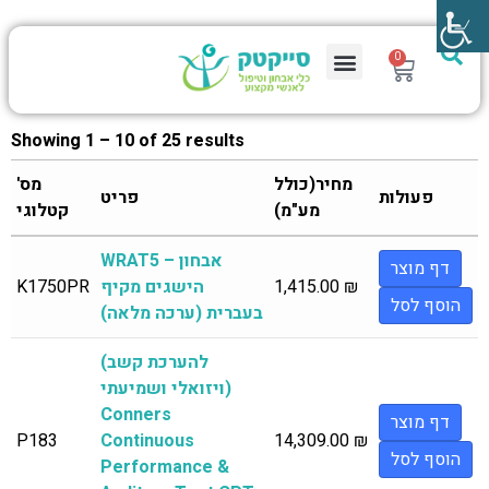
0
Showing 1 – 10 of 25 results
מחיר(כולל
מס'
פעולות
פריט
מע"מ)
קטלוגי
WRAT5 – אבחון
דף מוצר
₪
1,415.00
הישגים מקיף
K1750PR
הוסף לסל
בעברית (ערכה מלאה)
(להערכת קשב
ויזואלי ושמיעתי)
Conners
דף מוצר
P183
Continuous
14,309.00
₪
הוסף לסל
Performance &