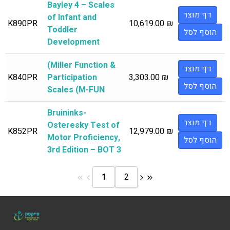
Bayley 4 – Scales
דף מוצר
of Infant and
K890PR
10,619.00
₪
Toddler
הוסף לסל
Development
(Miller Function &
דף מוצר
K840PR
Participation
3,303.00
₪
הוסף לסל
Scales (M-FUN
Bruininks-
דף מוצר
Osteresky Test of
K852PR
12,979.00
₪
Motor Proficiency,
הוסף לסל
3rd Edition – BOT 3
1
2