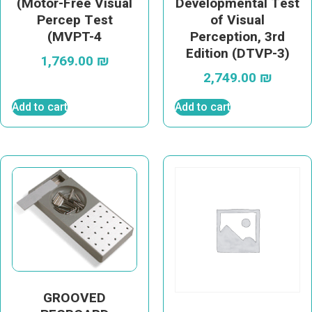
(Motor-Free Visual
Developmental Test
Percep Test
of Visual
(MVPT-4
Perception, 3rd
Edition (DTVP-3)
1,769.00
₪
2,749.00
₪
Add to cart
Add to cart
GROOVED