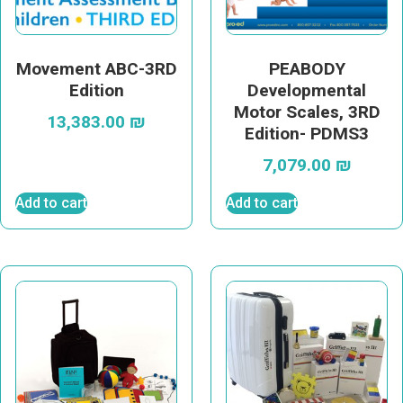
Movement ABC-3RD
PEABODY
Edition
Developmental
Motor Scales, 3RD
13,383.00
₪
Edition- PDMS3
7,079.00
₪
Add to cart
Add to cart