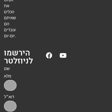
את
הכלים
שאיתם
הם
עובדים
יום-יום.
הירשמו
לניוזלטר
שם
מלא
דוא״ל