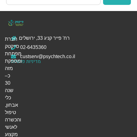
רח' פייר קניג 33, ירושלים
חברת
סייקטק
02-6435360
מפתחת
custserv@psychtech.co.il
מדיניות פרטיות
ומספקת
מזה
כ–
30
שנה
כלי
אבחון,
טיפול
והכשרה
לאנשי
מקצוע