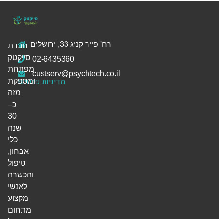
רח' פייר קניג 33, ירושלים
חברת
סייקטק
02-6435360
מפתחת
custserv@psychtech.co.il
מדיניות פרטיות
ומספקת
מזה
כ–
30
שנה
כלי
אבחון,
טיפול
והכשרה
לאנשי
מקצוע
מתחום