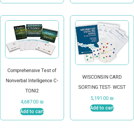
Comprehensive Test of
WISCONSIN CARD
Nonverbal Intelligence C-
SORTING TEST- WCST
TONI2
5,191.00
₪
4,687.00
₪
Add to cart
Add to cart