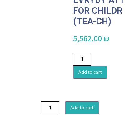
EVRYDY ATT
FOR CHILDR
(TEA-CH)
5,562.00
₪
Add to cart
Add to cart