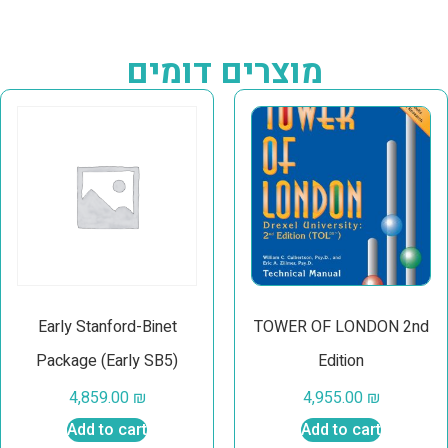
מוצרים דומים
Early Stanford-Binet
TOWER OF LONDON 2nd
Package (Early SB5)
Edition
4,859.00
₪
4,955.00
₪
Add to cart
Add to cart