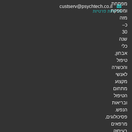
מפתחת
custserv@psychtech.co.il
מדיניות פרטיות
ומספקת
מזה
כ–
30
שנה
כלי
אבחון,
טיפול
והכשרה
לאנשי
מקצוע
מתחום
הטיפול
ובריאות
הנפש.
פסיכולוגים,
מרפאים
בעיסוק,